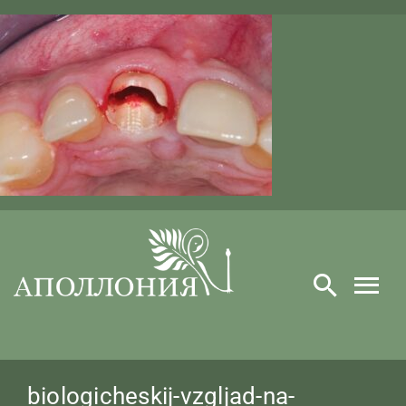
Skip
to
content
biologicheskij-vzgljad-na-