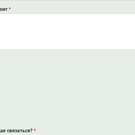
коит
*
чше связаться?
*