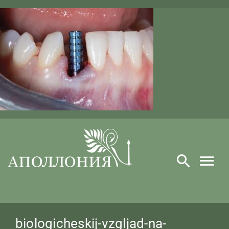
Skip
to
content
biologicheskij-vzgljad-na-