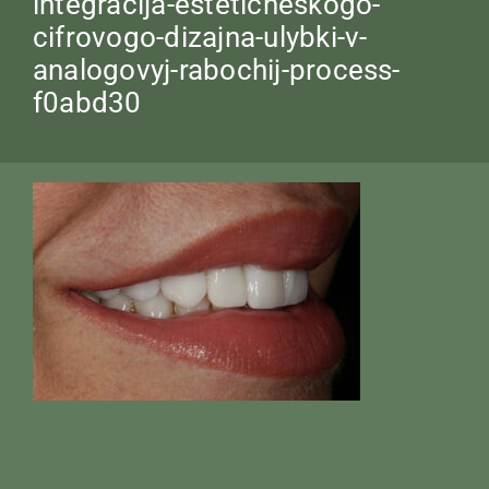
integracija-esteticheskogo-
cifrovogo-dizajna-ulybki-v-
analogovyj-rabochij-process-
f0abd30