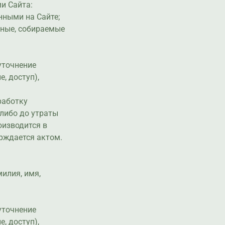
и Сайта:
ными на Сайте;
нные, собираемые
и
 уточнение
, доступ),
работку
либо до утраты
оизводится в
ерждается актом.
илия, имя,
и
 уточнение
, доступ),