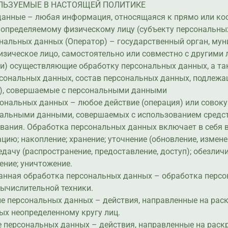
ОЛЬЗУЕМЫЕ В НАСТОЯЩЕЙ ПОЛИТИКЕ
 данные – любая информация, относящаяся к прямо или ко
 определяемому физическому лицу (субъекту персональны
ональных данных (Оператор) – государственный орган, му
зическое лицо, самостоятельно или совместно с другими
ли) осуществляющие обработку персональных данных, а т
сональных данных, состав персональных данных, подлежа
и), совершаемые с персональными данными
сональных данных – любое действие (операция) или совок
ональными данными, совершаемых с использованием средс
ования. Обработка персональных данных включает в себя в 
цию; накопление; хранение; уточнение (обновление, измене
едачу (распространение, предоставление, доступ); обезлич
ение; уничтожение.
ванная обработка персональных данных – обработка перс
ычислительной техники.
ие персональных данных – действия, направленные на рас
ых неопределенному кругу лиц.
е персональных данных – действия, направленные на раск