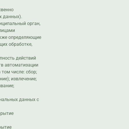
свенно
х данных).
ниципальный орган,
 лицами
акже определяющие
щих обработке,
упность действий
тв автоматизации
том числе: сбор;
ние); извлечение;
ивание;
ональных данных с
крытие
рытие