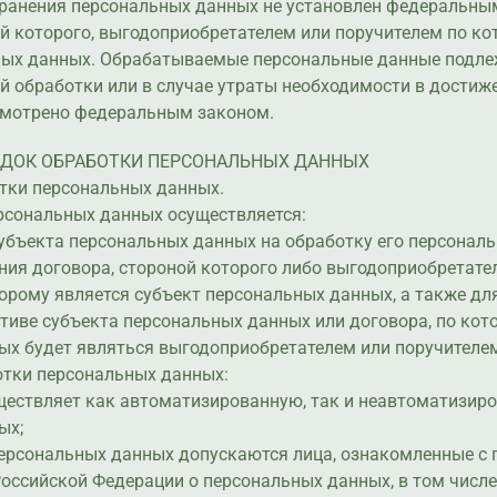
хранения персональных данных не установлен федеральны
й которого, выгодоприобретателем или поручителем по ко
ных данных. Обрабатываемые персональные данные подл
й обработки или в случае утраты необходимости в достиже
усмотрено федеральным законом.
РЯДОК ОБРАБОТКИ ПЕРСОНАЛЬНЫХ ДАННЫХ
отки персональных данных.
ерсональных данных осуществляется:
я субъекта персональных данных на обработку его персонал
нения договора, стороной которого либо выгодоприобретате
орому является субъект персональных данных, а также д
тиве субъекта персональных данных или договора, по кот
ых будет являться выгодоприобретателем или поручителем
отки персональных данных:
уществляет как автоматизированную, так и неавтоматизир
ых;
 персональных данных допускаются лица, ознакомленные с
оссийской Федерации о персональных данных, в том числ