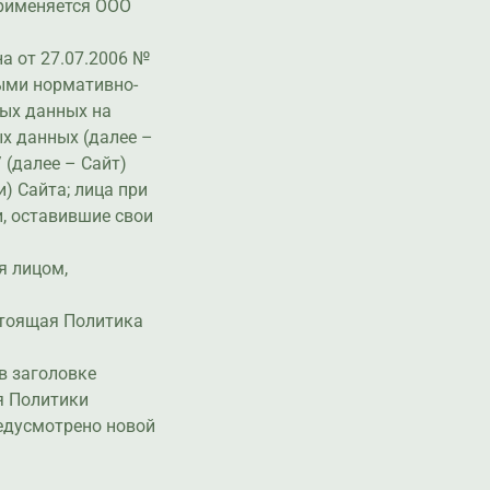
применяется ООО
на от 27.07.2006 №
ными нормативно-
ых данных на
ых данных (далее –
 (далее – Сайт)
) Сайта; лица при
и, оставившие свои
я лицом,
астоящая Политика
в заголовке
я Политики
редусмотрено новой