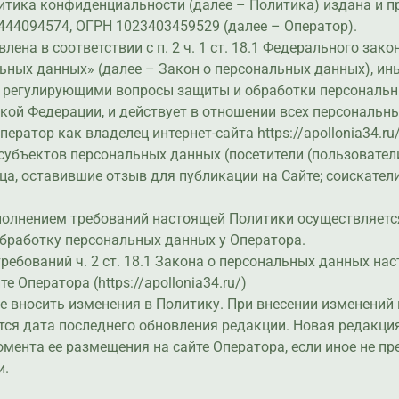
итика конфиденциальности (далее – Политика) издана и 
44094574, ОГРН 1023403459529 (далее – Оператор).
влена в соответствии с п. 2 ч. 1 ст. 18.1 Федерального зако
ьных данных» (далее – Закон о персональных данных), и
 регулирующими вопросы защиты и обработки персональн
кой Федерации, и действует в отношении всех персональн
ератор как владелец интернет-сайта https://apollonia34.ru/
субъектов персональных данных (посетители (пользователи
ица, оставившие отзыв для публикации на Сайте; соискател
сполнением требований настоящей Политики осуществляетс
бработку персональных данных у Оператора.
 требований ч. 2 ст. 18.1 Закона о персональных данных н
е Оператора (https://apollonia34.ru/)
ве вносить изменения в Политику. При внесении изменений 
тся дата последнего обновления редакции. Новая редакци
момента ее размещения на сайте Оператора, если иное не п
и.