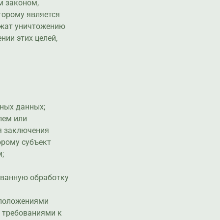
м законом,
торому является
ежат уничтожению
нии этих целей,
ьных данных;
лем или
ля заключения
орому субъект
;
ованную обработку
 положениями
е требованиями к