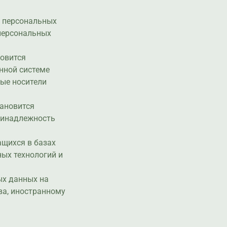
и персональных
 персональных
новится
нной системе
ные носители
тановится
ринадлежность
ащихся в базах
ых технологий и
ых данных на
ва, иностранному