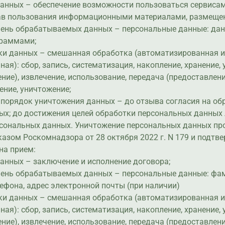
данных – обеспечение возможности пользоваться сервисам
ав пользования информационными материалами, размещен
ечень обрабатываемых данных – персональные данные: да
граммами;
ки данных – смешанная обработка (автоматизированная 
ая): сбор, запись, систематизация, накопление, хранение,
ние), извлечение, использование, передача (предоставление
ение, уничтожение;
 порядок уничтожения данных – до отзыва согласия на об
ых; до достижения целей обработки персональных данных 
рсональных данных. Уничтожение персональных данных пр
казом Роскомнадзора от 28 октября 2022 г. N 179 и подтв
 на прием:
анных – заключение и исполнение договора;
ечень обрабатываемых данных – персональные данные: фам
лефона, адрес электронной почты (при наличии)
ки данных – смешанная обработка (автоматизированная 
ая): сбор, запись, систематизация, накопление, хранение,
ние), извлечение, использование, передача (предоставление