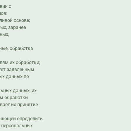
вии с
ов:
ливой основе;
ых, заранее
ных,
ные, обработка
лям их обработки;
ует заявленным
ых данных по
льных данных, их
ям обработки
вает их принятие
оляющей определить
и персональных