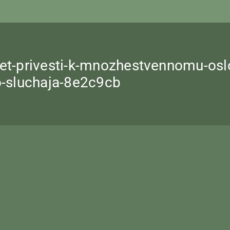
zhet-privesti-k-mnozhestvennomu-os
go-sluchaja-8e2c9cb