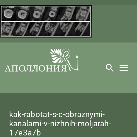
Skip
to
content
kak-rabotat-s-c-obraznymi-
kanalami-v-nizhnih-moljarah-
17e3a7b