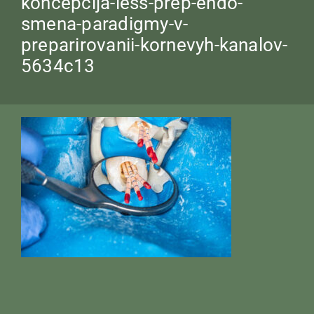
koncepcija-less-prep-endo-
smena-paradigmy-v-
preparirovanii-kornevyh-kanalov-
5634c13