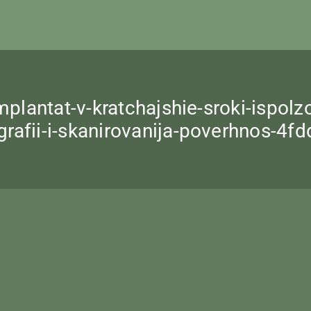
implantat-v-kratchajshie-sroki-ispo
rafii-i-skanirovanija-poverhnos-4f