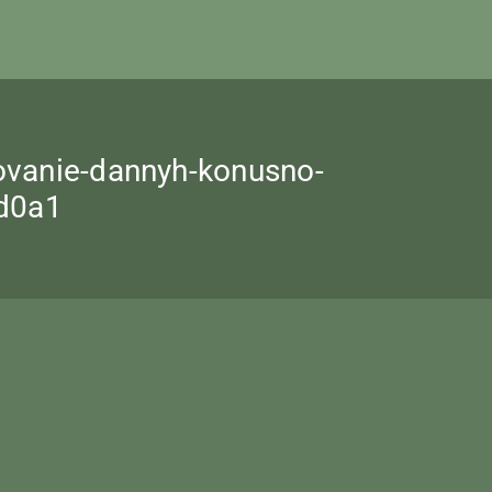
lzovanie-dannyh-konusno-
dd0a1