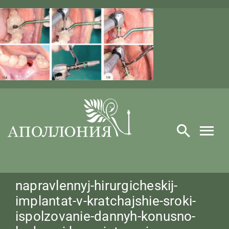
Skip
to
content
napravlennyj-hirurgicheskij-
implantat-v-kratchajshie-sroki-
ispolzovanie-dannyh-konusno-