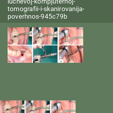
luchevoj-kompjuternoj-
tomografii-i-skanirovanija-
poverhnos-945c79b