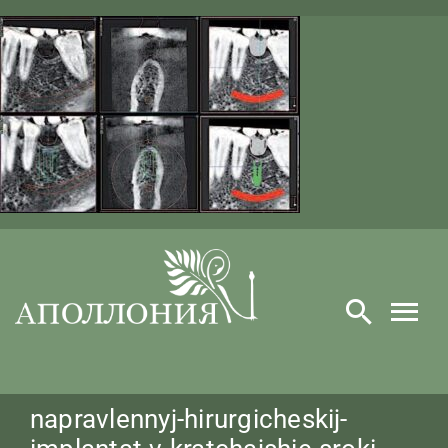
Skip
to
content
napravlennyj-hirurgicheskij-