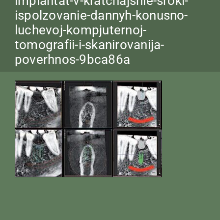
implantat-v-kratchajshie-sroki-
ispolzovanie-dannyh-konusno-
luchevoj-kompjuternoj-
tomografii-i-skanirovanija-
poverhnos-9bca86a