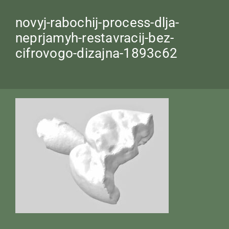
novyj-rabochij-process-dlja-
neprjamyh-restavracij-bez-
cifrovogo-dizajna-1893c62