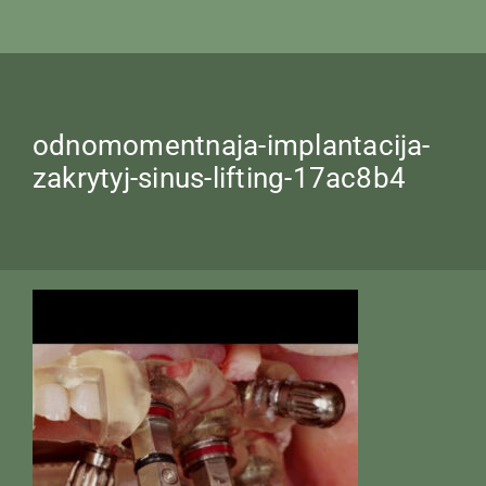
odnomomentnaja-implantacija-
zakrytyj-sinus-lifting-17ac8b4