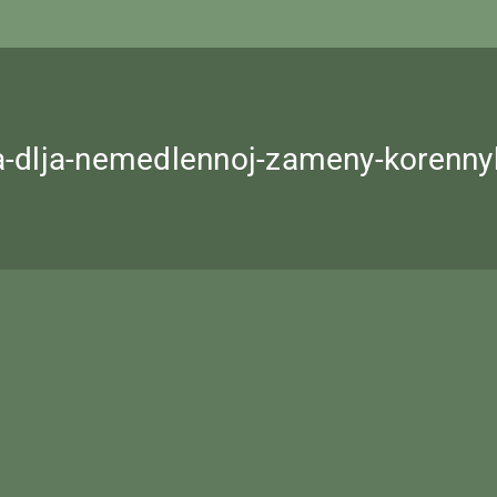
vna-dlja-nemedlennoj-zameny-koren