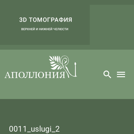
Skip
to
content
0011_uslugi_2