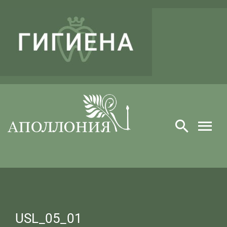
Skip
to
content
USL_05_01