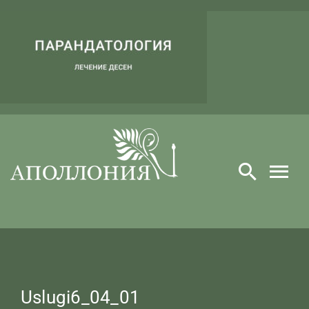
Skip
to
content
Uslugi6_04_01