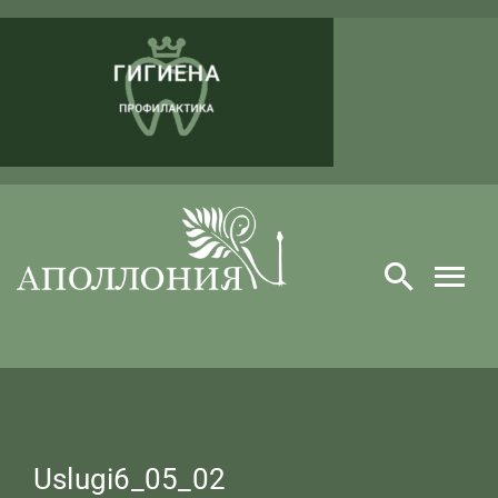
Skip
to
content
Uslugi6_05_02