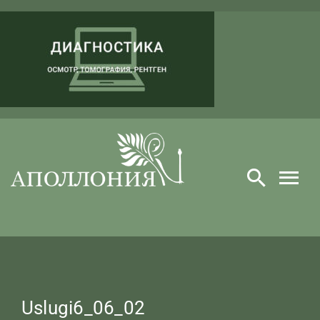
Skip
to
content
Uslugi6_06_02