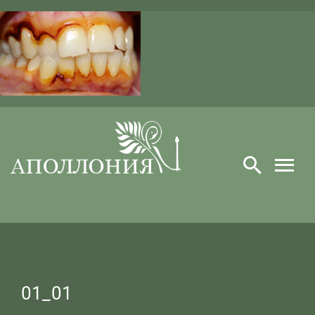
Skip
to
content
01_01