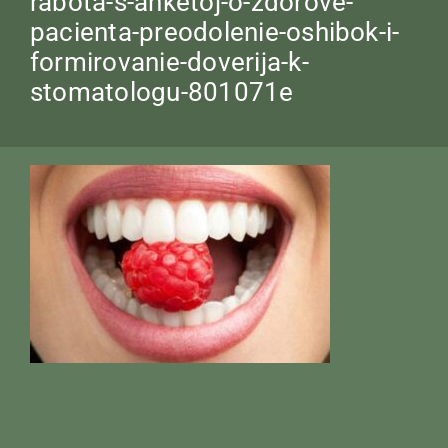
rabota-s-anketoj-o-zdorove-
pacienta-preodolenie-oshibok-i-
formirovanie-doverija-k-
stomatologu-801071e