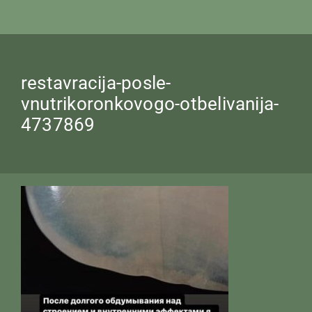
restavracija-posle-
vnutrikoronkovogo-otbelivanija-
4737869