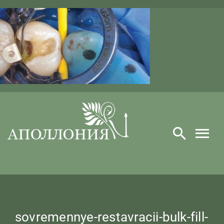
Skip
to
content
sovremennye-restavracii-bulk-fill-