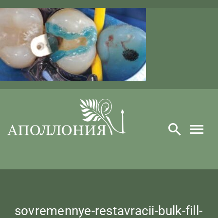
Skip
to
content
sovremennye-restavracii-bulk-fill-