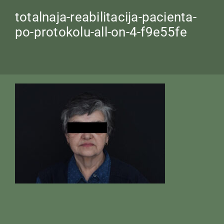
totalnaja-reabilitacija-pacienta-
po-protokolu-all-on-4-f9e55fe