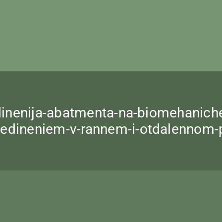
edinenija-abatmenta-na-biomehaniche
oedineniem-v-rannem-i-otdalennom