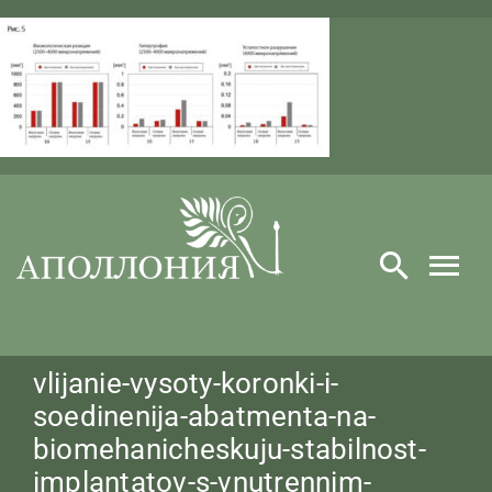
Skip
to
content
vlijanie-vysoty-koronki-i-
soedinenija-abatmenta-na-
biomehanicheskuju-stabilnost-
implantatov-s-vnutrennim-