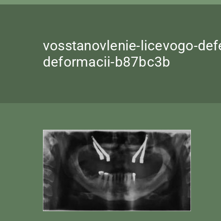
vosstanovlenie-licevogo-def
deformacii-b87bc3b